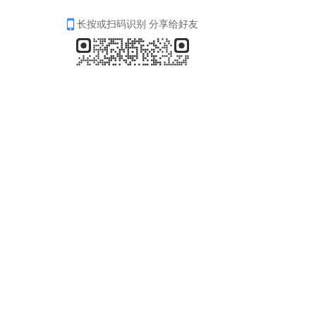
长按或扫码识别 分享给好友
分享
收藏
0
0
全部评论
请先
登录
后发表评论~