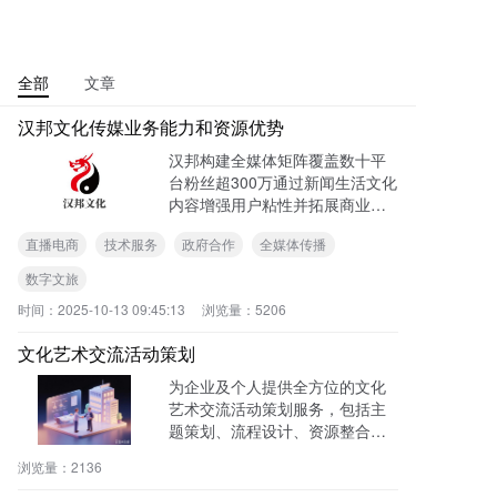
全部
文章
汉邦文化传媒业务能力和资源优势
汉邦构建全媒体矩阵覆盖数十平
台粉丝超300万通过新闻生活文化
内容增强用户粘性并拓展商业合
作依托技术能力服务数字化转型
直播电商
技术服务
政府合作
全媒体传播
联合政府开展公益项目并参与数
字乡村智慧城市工程整合影视资
数字文旅
源提升品牌价值与业务附加值
时间：
2025-10-13 09:45:13
浏览量：
5206
文化艺术交流活动策划
为企业及个人提供全方位的文化
艺术交流活动策划服务，包括主
题策划、流程设计、资源整合
等。
浏览量：
2136