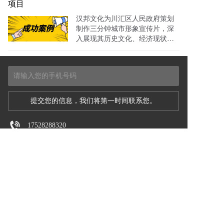
项目
汉邦文化为川汇区人民政府策划
制作三分钟城市形象宣传片，深
入展现其历史文化、经济现状与
发展规划，影片在新媒体和户外
平台广泛传播，显著提升城市形
象与招商吸引力
17528288320
huitop@qq.com
周口汉邦文化传媒有限公司
Copyright @2025-2027 汉邦文化 版权所有
友情链接:
百度
微博
头条
360