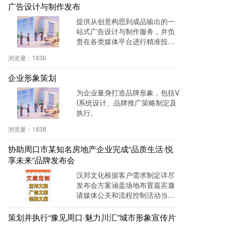
广告设计与制作发布
提供从创意构思到成品输出的一
站式广告设计与制作服务，并负
责在各类媒体平台进行精准投
放。
浏览量：
1836
企业形象策划
为企业量身打造品牌形象，包括V
I系统设计、品牌推广策略制定及
执行。
浏览量：
1838
协助周口市某知名房地产企业完成“品质生活·悦
享未来”品牌发布会
汉邦文化根据客户需求制定详尽
发布会方案涵盖场地布置嘉宾邀
请媒体公关和流程控制活动当天
气氛热烈吸引众多媒体与潜在客
户成功塑造品牌高端形象并促成
策划并执行“豫见周口·魅力川汇”城市形象宣传片
多笔意向订单实现预期营销目标