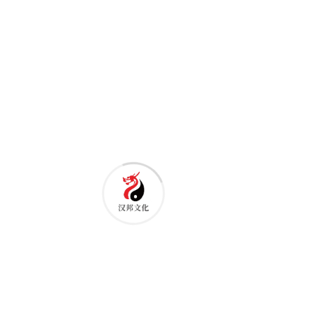
配：一是企业宣传片，围绕企业品牌理念、发
展历程、产品优势、团队风貌定制内容，分
为“品牌形象片”（侧重长期品牌塑造，突出企
业底蕴）与“产品推广片”（侧重短期转化，聚
焦产品功能与优势），例如为本土书画装裱企
业制作的形象片，通过展示装裱工艺、客户合
作案例，强化“匠心品质”标签，帮助企业拿下3
笔大额合作订单；二是地域宣传片，为周口各
县区、乡镇提供文化旅游、城市形象宣传服
务，如为郸城县制作的《书法之乡·魅力郸城》
城市宣传片，融合城区风貌、书画艺术活动、
乡村振兴成果，成为郸城对外招商、文化交流
的核心素材；三是产业宣传片，针对周口农产